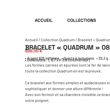
ACCUEIL
COLLECTIONS
Accueil
/
Collection Quadrum
/ Bracelet « Quadrum
BRACELET « QUADRUM » 08
899,00
€
• Argent 925 millième
• Quartz à inclusions
• 32,2 g
• Dimensions : L 6,7 x H 3,8 cm (intérieur)
Les formes carrées et épurées sont le fer de lanc
toute la collection Quadrum en est la preuve.
Ce bracelet aux formes simples et audacieuses est
sophistiquer et donner une allure différente !
Avec son fermoir et sa charnière invisible ce bra
votre poignet.