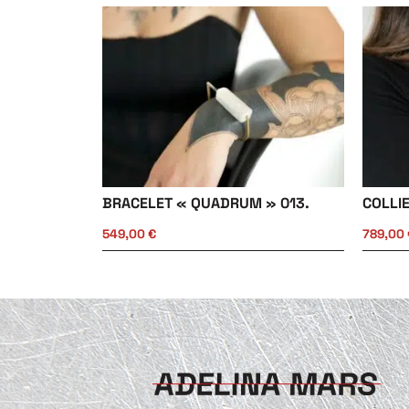
BRACELET « QUADRUM » 013.
COLLI
549,00
€
789,00