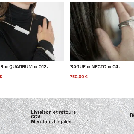
ER « QUADRUM » 012.
BAGUE « NECTO » 04.
€
750,00
€
Livraison et retours
R
CGV
Mentions Légales